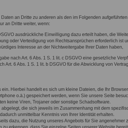
 Daten an Dritte zu anderen als den im Folgenden aufgeführten Z
r an Dritte weiter, wenn:
a DSGVO ausdrückliche Einwilligung dazu erteilt haben, die Weiterg
 oder Verteidigung von Rechtsansprüchen erforderlich ist u
ürdiges Interesse an der Nichtweitergabe Ihrer Daten haben,
gabe nach Art. 6 Abs. 1 S. 1 lit. c DSGVO eine gesetzliche Verpf
 Art. 6 Abs. 1 S. 1 lit. b DSGVO für die Abwicklung von Vertrag
ein. Hierbei handelt es sich um kleine Dateien, die Ihr Browser 
rtphone o.ä.) gespeichert werden, wenn Sie unsere Seite besuc
en keine Viren, Trojaner oder sonstige Schadsoftware.
 abgelegt, die sich jeweils im Zusammenhang mit dem spezifis
dadurch unmittelbar Kenntnis von Ihrer Identität erhalten.
seits dazu, die Nutzung unseres Angebots für Sie angenehmer z
 zu erkennen, dass Sie einzelne Seiten unserer Website berei