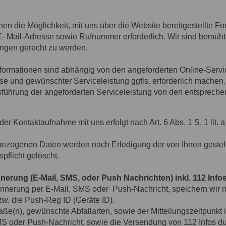
Ihnen die Möglichkeit, mit uns über die Website bereitgestellte
 E- Mail-Adresse sowie Rufnummer erforderlich. Wir sind bemüht
ngen gerecht zu werden.
formationen sind abhängig von den angeforderten Online-Serv
e und gewünschter Serviceleistung ggfls. erforderlich machen.
sführung der angeforderten Serviceleistung von den entsprech
r Kontaktaufnahme mit uns erfolgt nach Art. 6 Abs. 1 S. 1 lit.
zogenen Daten werden nach Erledigung der von Ihnen gestell
pflicht gelöscht.
erung (E-Mail, SMS, oder Push Nachrichten) inkl. 112 Info
nnerung per E-Mail, SMS oder Push-Nachricht, speichern wir n
. die Push-Reg ID (Geräte ID).
e(n), gewünschte Abfallarten, sowie der Mitteilungszeitpunkt i
S oder Push-Nachricht, sowie die Versendung von 112 Infos du