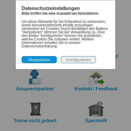
Datenschutzeinstellungen
Bitte treffen Sie eine Auswahl um fortzufahren
Um diese Webseite für Sie fortlaufend zu verbessern,
Termine
Denk-dran
sowie benutzeroptimierte Inhalte anzuzeigen
verwenden wir Cookies. Durch Bestätigen des Buttons
"Akzeptieren" stimmen Sie der Verwendung zu. Über
den Button "Konfigurieren" können Sie auswählen,
welche Cookies Sie zulassen wollen. Weitere
Informationen erhalten Sie in unserer
Datenschutzerklärung.
iCalendar Export
Jahreskalender PDF
Ansprechpartner
Kontakt / Feedback
Tonne nicht geleert
Sperrmüll