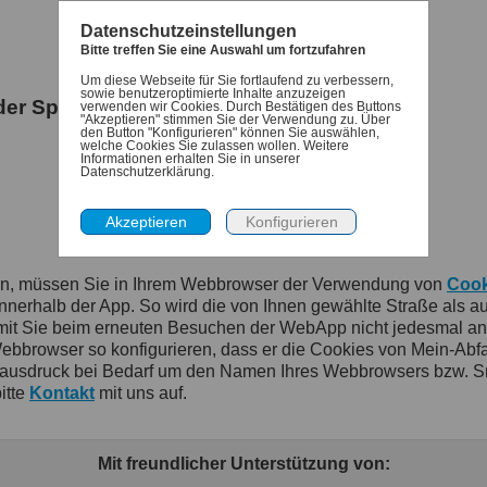
Datenschutzeinstellungen
Bitte treffen Sie eine Auswahl um fortzufahren
Um diese Webseite für Sie fortlaufend zu verbessern,
sowie benutzeroptimierte Inhalte anzuzeigen
 der Speicherung von Cookies zustimmen.
verwenden wir Cookies. Durch Bestätigen des Buttons
"Akzeptieren" stimmen Sie der Verwendung zu. Über
den Button "Konfigurieren" können Sie auswählen,
welche Cookies Sie zulassen wollen. Weitere
Informationen erhalten Sie in unserer
Datenschutzerklärung.
en, müssen Sie in Ihrem Webbrowser der Verwendung von
Cook
rhalb der App. So wird die von Ihnen gewählte Straße als auch
damit Sie beim erneuten Besuchen der WebApp nicht jedesmal a
rowser so konfigurieren, dass er die Cookies von Mein-Abfallkal
ausdruck bei Bedarf um den Namen Ihres Webbrowsers bzw. Sm
itte
Kontakt
mit uns auf.
Mit freundlicher Unterstützung von: