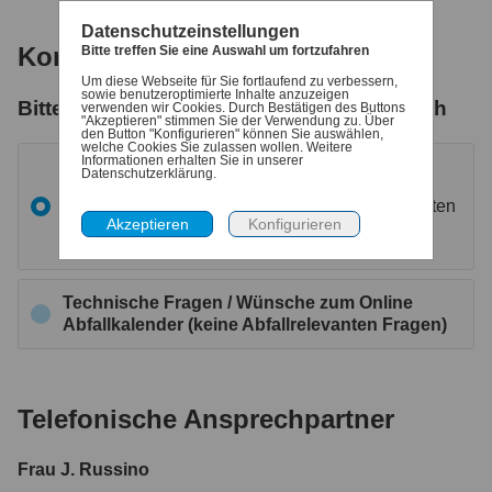
Datenschutzeinstellungen
Kontakt / Ansprechpartner
Bitte treffen Sie eine Auswahl um fortzufahren
Um diese Webseite für Sie fortlaufend zu verbessern,
sowie benutzeroptimierte Inhalte anzuzeigen
Bitte wählen sie den gewünschten Bereich
verwenden wir Cookies. Durch Bestätigen des Buttons
"Akzeptieren" stimmen Sie der Verwendung zu. Über
den Button "Konfigurieren" können Sie auswählen,
welche Cookies Sie zulassen wollen. Weitere
Informationen erhalten Sie in unserer
Fragen rund um das Thema Abfall
Datenschutzerklärung.
wie z.B. Tonne wurde nicht geleert, Öffnungszeiten
Wertstoffhof, Sperrmüll anmelden etc..
Technische Fragen / Wünsche zum Online
Abfallkalender (keine Abfallrelevanten Fragen)
Telefonische Ansprechpartner
Frau J. Russino