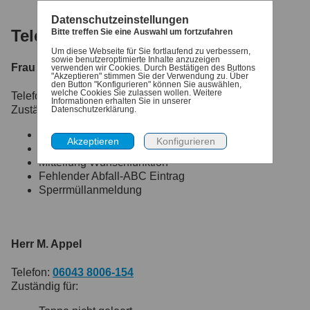
Datenschutzeinstellungen
Telefonische Ansprechpartner
Bitte treffen Sie eine Auswahl um fortzufahren
Um diese Webseite für Sie fortlaufend zu verbessern,
sowie benutzeroptimierte Inhalte anzuzeigen
Frau J. Russino
verwenden wir Cookies. Durch Bestätigen des Buttons
"Akzeptieren" stimmen Sie der Verwendung zu. Über
den Button "Konfigurieren" können Sie auswählen,
welche Cookies Sie zulassen wollen. Weitere
Telefon:
06043 8006-152
Informationen erhalten Sie in unserer
Zuständig für:
Datenschutzerklärung.
Tonne nicht geleert
Falscher Containerstandort
Mitteilung Wunschfunktion
Fehlender Abfall-ABC Eintrag
Sperrmüllanmeldung
Herr M. Appel
Telefon:
06043 8006-154
Zuständig für: