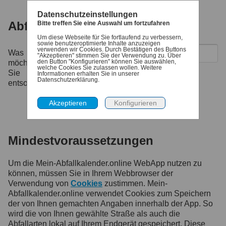
Datenschutzeinstellungen
Abfall ABC
Bitte treffen Sie eine Auswahl um fortzufahren
Um diese Webseite für Sie fortlaufend zu verbessern,
sowie benutzeroptimierte Inhalte anzuzeigen
verwenden wir Cookies. Durch Bestätigen des Buttons
Was
"Akzeptieren" stimmen Sie der Verwendung zu. Über
den Button "Konfigurieren" können Sie auswählen,
möchten
welche Cookies Sie zulassen wollen. Weitere
Sie
Informationen erhalten Sie in unserer
Datenschutzerklärung.
entsorgen?
Mindestvoraussetzungen
Um die Mein-Abfallkalender.online WebApp nutzen zu
können, müssen Sie in Ihrem Webbrowser der
Verwendung von
Cookies
zustimmen. Mein-
Abfallkalender.online verwendet Cookies zum Speichern
der von Ihnen gemachten Angaben innerhalb der App. So
wird die von Ihnen gewählte Straße als auch die
Abfallarten lokal auf Ihrem Endgerät gespeichert. Diese